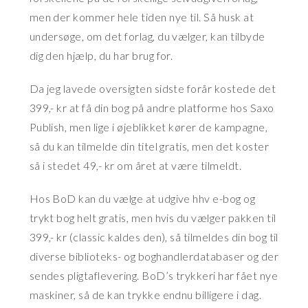
men der kommer hele tiden nye til. Så husk at
undersøge, om det forlag, du vælger, kan tilbyde
dig den hjælp, du har brug for.
Da jeg lavede oversigten sidste forår kostede det
399,- kr at få din bog på andre platforme hos Saxo
Publish, men lige i øjeblikket kører de kampagne,
så du kan tilmelde din titel gratis, men det koster
så i stedet 49,- kr om året at være tilmeldt.
Hos BoD kan du vælge at udgive hhv e-bog og
trykt bog helt gratis, men hvis du vælger pakken til
399,- kr (classic kaldes den), så tilmeldes din bog til
diverse biblioteks- og boghandlerdatabaser og der
sendes pligtaflevering. BoD’s trykkeri har fået nye
maskiner, så de kan trykke endnu billigere i dag.