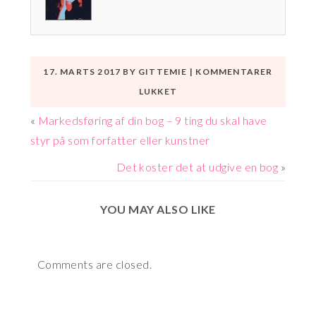
17. MARTS 2017
BY
GITTEMIE
|
KOMMENTARER
TIL
LUKKET
EFTER
«
Markedsføring af din bog – 9 ting du skal have
DU
styr på som forfatter eller kunstner
HAR
Det koster det at udgive en bog
»
UDGIVET
DIN
YOU MAY ALSO LIKE
BOG
–
3
Comments are closed.
OPRETTELSER
DU
SKAL