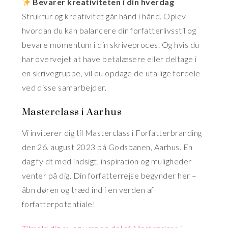
Bevarer kreativiteten i din hverdag
Struktur og kreativitet går hånd i hånd. Oplev
hvordan du kan balancere din forfatterlivsstil og
bevare momentum i din skriveproces. Og hvis du
har overvejet at have betalæsere eller deltage i
en skrivegruppe, vil du opdage de utallige fordele
ved disse samarbejder.
Masterclass i Aarhus
Vi inviterer dig til Masterclass i Forfatterbranding
den 26. august 2023 på Godsbanen, Aarhus. En
dag fyldt med indsigt, inspiration og muligheder
venter på dig. Din forfatterrejse begynder her –
åbn døren og træd ind i en verden af
forfatterpotentiale!