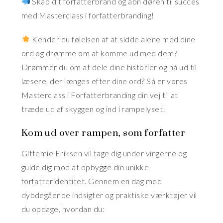
Skab dit forfatterbrand og åbn døren til succes
med Masterclass i forfatterbranding!
Kender du følelsen af at sidde alene med dine
ord og drømme om at komme ud med dem?
Drømmer du om at dele dine historier og nå ud til
læsere, der længes efter dine ord? Så er vores
Masterclass i Forfatterbranding din vej til at
træde ud af skyggen og ind i rampelyset!
Kom ud over rampen, som forfatter
Gittemie Eriksen vil tage dig under vingerne og
guide dig mod at opbygge din unikke
forfatteridentitet. Gennem en dag med
dybdegående indsigter og praktiske værktøjer vil
du opdage, hvordan du: