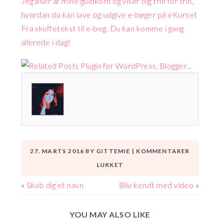
Jeg øser af mine guldkorn og viser dig trin for trin,
hvordan du kan lave og udgive e-bøger på eKurset
Fra skuffetekst til e-bog. Du kan komme i gang
allerede i dag!
27. MARTS 2016
BY
GITTEMIE
|
KOMMENTARER
TIL
LUKKET
KOM
«
Skab dig et navn
Bliv kendt med video
»
UD
MED
YOU MAY ALSO LIKE
DIN