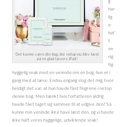
g
har
lig
e
haf
t
en
Det kunne være din bog, der netop nu blev læst
rig
på en glad læsers iPad!
tig
hyggelig snak med en veninde om en bog, hun er i
gang med at læse. Endnu engang slog det mig, hvor
heldigt det var, at hun havde fået fingrene i netop
denne bog. Men tænkt hvis forfatteren aldrig
havde fået taget sig sammen til at udgive den? Så
kunne min veninde ikke have læst den, og vi havde
ikke haft vores hyggelige, udviklende snak!