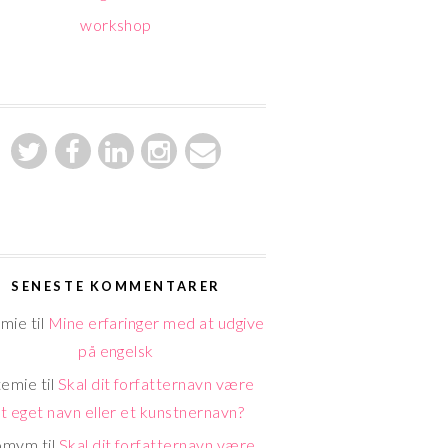
workshop
SENESTE KOMMENTARER
emie
til
Mine erfaringer med at udgive
på engelsk
temie
til
Skal dit forfatternavn være
it eget navn eller et kunstnernavn?
omym
til
Skal dit forfatternavn være