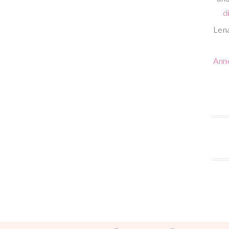
d
Len
Ann