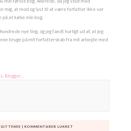
av min første bog. Allerede, da jeg stod med
r mig, at mod og lyst til at være forfatter ikke var
e på at købe min bog.
hundrede nye ting, og jeg fandt hurtigt ud af, at jeg
kunne bruge på mit forfatterskab fra mit arbejde med
TIL
Y
GITTEMIE
|
KOMMENTARER LUKKET