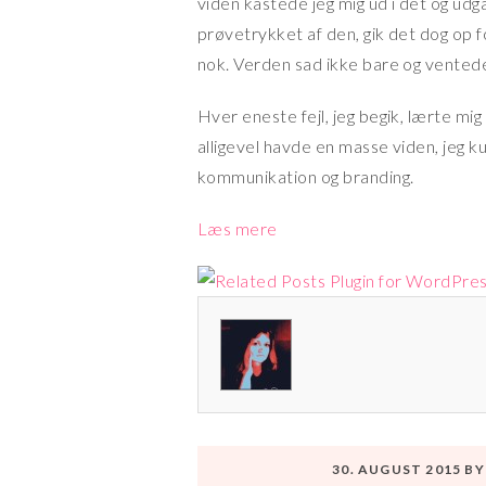
viden kastede jeg mig ud i det og udg
prøvetrykket af den, gik det dog op fo
nok. Verden sad ikke bare og vented
Hver eneste fejl, jeg begik, lærte mig 
alligevel havde en masse viden, jeg 
kommunikation og branding.
Læs mere
30. AUGUST 2015
B