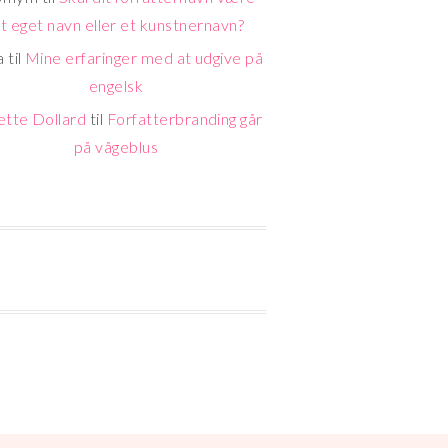
it eget navn eller et kunstnernavn?
a
til
Mine erfaringer med at udgive på
engelsk
ette Dollard
til
Forfatterbranding går
på vågeblus