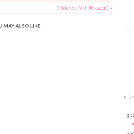
DIN
Sidder du fast i teksten?
»
VEJ
TIL
U MAY ALSO LIKE
PROFESSIONELT
FORFATTERSKAB
gitt
git
d
an