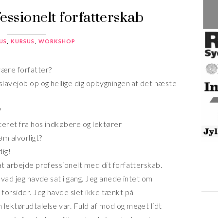
fessionelt forfatterskab
US
,
KURSUS
,
WORKSHOP
være forfatter?
slavejob op og hellige dig opbygningen af det næste
?
rteret fra hos indkøbere og lektører
øm alvorligt?
dig!
at arbejde professionelt med dit forfatterskab.
hvad jeg havde sat i gang. Jeg anede intet om
 forsider. Jeg havde slet ikke tænkt på
 lektørudtalelse var. Fuld af mod og meget lidt