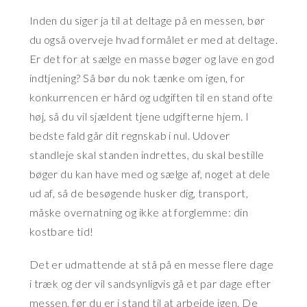
Inden du siger ja til at deltage på en messen, bør
du også overveje hvad formålet er med at deltage.
Er det for at sælge en masse bøger og lave en god
indtjening? Så bør du nok tænke om igen, for
konkurrencen er hård og udgiften til en stand ofte
høj, så du vil sjældent tjene udgifterne hjem. I
bedste fald går dit regnskab i nul. Udover
standleje skal standen indrettes, du skal bestille
bøger du kan have med og sælge af, noget at dele
ud af, så de besøgende husker dig, transport,
måske overnatning og ikke at forglemme: din
kostbare tid!
Det er udmattende at stå på en messe flere dage
i træk og der vil sandsynligvis gå et par dage efter
messen, før du er i stand til at arbejde igen. De