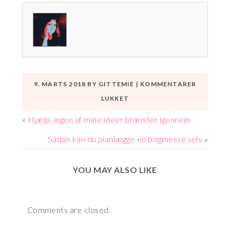
9. MARTS 2018
BY
GITTEMIE
|
KOMMENTARER
TIL
LUKKET
KLAR
«
Hjælp, ingen af mine ideer brænder igennem
TIL
Sådan kan du planlægge en bogmesse selv
»
ÅRETS
BOGMESSER
YOU MAY ALSO LIKE
FOR
FORFATTERE
Comments are closed.