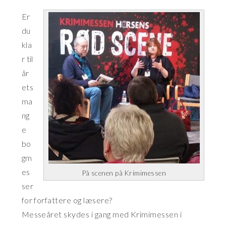
Er
du
kla
r til
år
ets
ma
ng
e
bo
gm
es
På scenen på Krimimessen
ser
for forfattere og læsere?
Messeåret skydes i gang med Krimimessen i