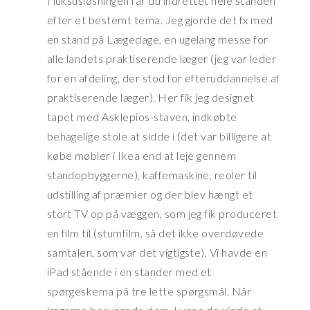
I luksusløsningen får du indrettet hele standen
efter et bestemt tema. Jeg gjorde det fx med
en stand på Lægedage, en ugelang messe for
alle landets praktiserende læger (jeg var leder
for en afdeling, der stod for efteruddannelse af
praktiserende læger). Her fik jeg designet
tapet med Asklepios-staven, indkøbte
behagelige stole at sidde i (det var billigere at
købe møbler i Ikea end at leje gennem
standopbyggerne), kaffemaskine, reoler til
udstilling af præmier og der blev hængt et
stort TV op på væggen, som jeg fik produceret
en film til (stumfilm, så det ikke overdøvede
samtalen, som var det vigtigste). Vi havde en
iPad stående i en stander med et
spørgeskema på tre lette spørgsmål. Når