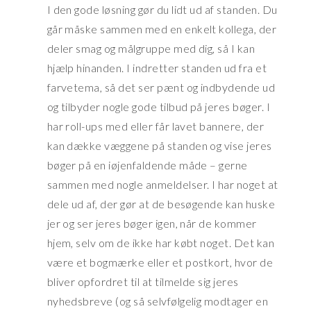
I den gode løsning gør du lidt ud af standen. Du
går måske sammen med en enkelt kollega, der
deler smag og målgruppe med dig, så I kan
hjælp hinanden. I indretter standen ud fra et
farvetema, så det ser pænt og indbydende ud
og tilbyder nogle gode tilbud på jeres bøger. I
har roll-ups med eller får lavet bannere, der
kan dække væggene på standen og vise jeres
bøger på en iøjenfaldende måde – gerne
sammen med nogle anmeldelser. I har noget at
dele ud af, der gør at de besøgende kan huske
jer og ser jeres bøger igen, når de kommer
hjem, selv om de ikke har købt noget. Det kan
være et bogmærke eller et postkort, hvor de
bliver opfordret til at tilmelde sig jeres
nyhedsbreve (og så selvfølgelig modtager en