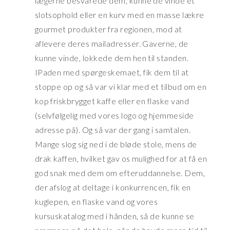
lægerne besvarede dem, kunne de vinde et
slotsophold eller en kurv med en masse lækre
gourmet produkter fra regionen, mod at
aflevere deres mailadresser. Gaverne, de
kunne vinde, lokkede dem hen til standen.
IPaden med spørgeskemaet, fik dem til at
stoppe op og så var vi klar med et tilbud om en
kop friskbrygget kaffe eller en flaske vand
(selvfølgelig med vores logo og hjemmeside
adresse på). Og så var der gang i samtalen.
Mange slog sig ned i de bløde stole, mens de
drak kaffen, hvilket gav os mulighed for at få en
god snak med dem om efteruddannelse. Dem,
der afslog at deltage i konkurrencen, fik en
kuglepen, en flaske vand og vores
kursuskatalog med i hånden, så de kunne se