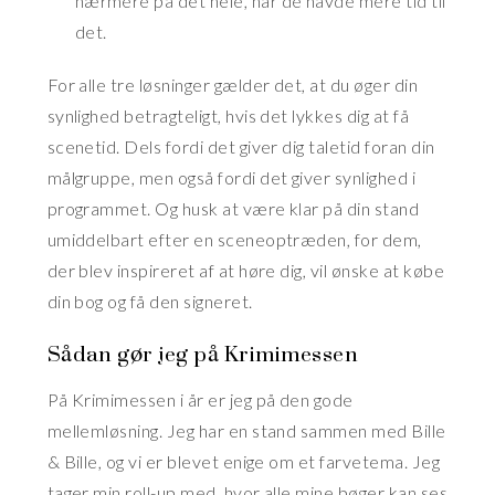
nærmere på det hele, når de havde mere tid til
det.
For alle tre løsninger gælder det, at du øger din
synlighed betragteligt, hvis det lykkes dig at få
scenetid. Dels fordi det giver dig taletid foran din
målgruppe, men også fordi det giver synlighed i
programmet. Og husk at være klar på din stand
umiddelbart efter en sceneoptræden, for dem,
der blev inspireret af at høre dig, vil ønske at købe
din bog og få den signeret.
Sådan gør jeg på Krimimessen
På Krimimessen i år er jeg på den gode
mellemløsning. Jeg har en stand sammen med Bille
& Bille, og vi er blevet enige om et farvetema. Jeg
tager min roll-up med, hvor alle mine bøger kan ses