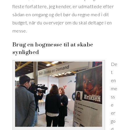
fleste forfattere, jeg kender, er udmattede efter
sådan en omgang og det bør du regne med i dit
budget, når du overvejer om du skal deltage i en
messe.
Brug en bogmesse til at skabe
synlighed
De
t
en
me
ss
e
er
go
d