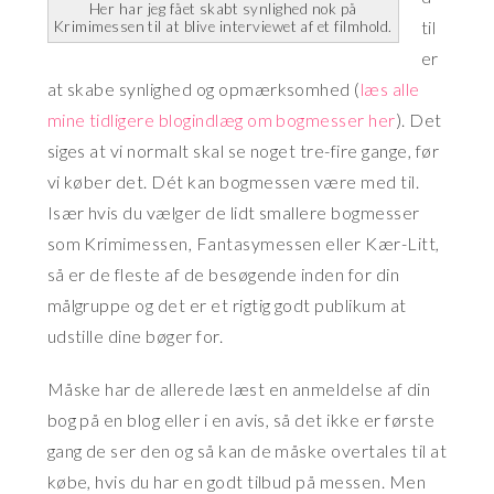
Her har jeg fået skabt synlighed nok på
til
Krimimessen til at blive interviewet af et filmhold.
er
at skabe synlighed og opmærksomhed (
læs alle
mine tidligere blogindlæg om bogmesser her
). Det
siges at vi normalt skal se noget tre-fire gange, før
vi køber det. Dét kan bogmessen være med til.
Især hvis du vælger de lidt smallere bogmesser
som Krimimessen, Fantasymessen eller Kær-Litt,
så er de fleste af de besøgende inden for din
målgruppe og det er et rigtig godt publikum at
udstille dine bøger for.
Måske har de allerede læst en anmeldelse af din
bog på en blog eller i en avis, så det ikke er første
gang de ser den og så kan de måske overtales til at
købe, hvis du har en godt tilbud på messen. Men