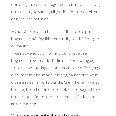
der vil også være besøgende, der møder din bog
første gang og sandsynligheden for at de køber
den, er ikke ret stor.
Hvad så? Er det så totalt spildt at være på
bogmesse, når jeg ikke er særlig kendt? Spørger
du måske.
Ikke nødvendigvis. For hvis du i stedet ser
bogmessen som et led i din markedsføring og
tæller eksponeringen som én af de tre-fire gange,
dine læsere skal møde din bog, så kan det være
dit salg stiger efterfølgende. Glem heller ikke at
flere og flere læsere foretrækker e-bøger. De vil
først købe, når de komme hjem – hvis de kan
huske din bog.
3 løsninger, når du deltager i